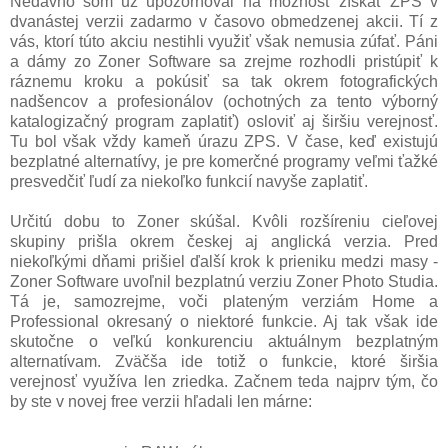
Nedávno som už upozorňoval na možnosť získať ZPS v
dvanástej verzii zadarmo v časovo obmedzenej akcii. Tí z
vás, ktorí túto akciu nestihli využiť však nemusia zúfať. Páni
a dámy zo Zoner Software sa zrejme rozhodli pristúpiť k
ráznemu kroku a pokúsiť sa tak okrem fotografických
nadšencov a profesionálov (ochotných za tento výborný
katalogizačný program zaplatiť) osloviť aj širšiu verejnosť.
Tu bol však vždy kameň úrazu ZPS. V čase, keď existujú
bezplatné alternatívy, je pre komerčné programy veľmi ťažké
presvedčiť ľudí za niekoľko funkcií navyše zaplatiť.
Určitú dobu to Zoner skúšal. Kvôli rozšíreniu cieľovej
skupiny prišla okrem českej aj anglická verzia. Pred
niekoľkými dňami prišiel ďalší krok k prieniku medzi masy -
Zoner Software uvoľnil bezplatnú verziu Zoner Photo Studia.
Tá je, samozrejme, voči plateným verziám Home a
Professional okresaný o niektoré funkcie. Aj tak však ide
skutočne o veľkú konkurenciu aktuálnym bezplatným
alternatívam. Zväčša ide totiž o funkcie, ktoré širšia
verejnosť využíva len zriedka. Začnem teda najprv tým, čo
by ste v novej free verzii hľadali len márne: